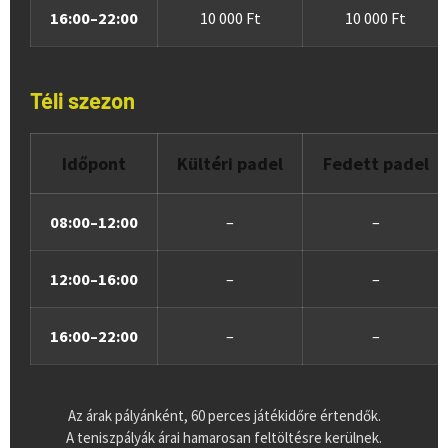
16:00–22:00
10 000 Ft
10 000 Ft
Téli szezon
Időpont
Kültéri padel
Fedett padel
08:00–12:00
–
–
12:00–16:00
–
–
16:00–22:00
–
–
Az árak pályánként, 60 perces játékidőre értendők.
A teniszpályák árai hamarosan feltöltésre kerülnek.